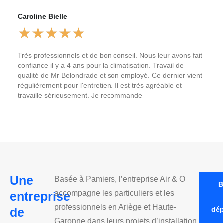
Caroline Bielle
★
★
★
★
★
Très professionnels et de bon conseil. Nous leur avons fait
confiance il y a 4 ans pour la climatisation. Travail de
qualité de Mr Belondrade et son employé. Ce dernier vient
régulièrement pour l'entretien. Il est très agréable et
travaille sérieusement. Je recommande
Une
Basée à Pamiers, l’entreprise Air & O
B
accompagne les particuliers et les
entreprise
professionnels en Ariège et Haute-
de
dé
Garonne dans leurs projets d’installation,