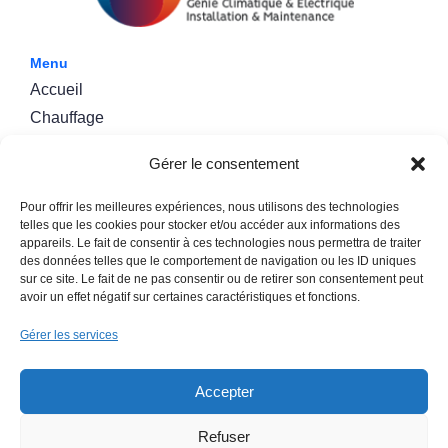
Menu
Accueil
Chauffage
Climatisation
Gérer le consentement
Photovoltaïque
Contact
Pour offrir les meilleures expériences, nous utilisons des technologies
telles que les cookies pour stocker et/ou accéder aux informations des
appareils. Le fait de consentir à ces technologies nous permettra de traiter
Contact
des données telles que le comportement de navigation ou les ID uniques
contact@airet-o.fr
sur ce site. Le fait de ne pas consentir ou de retirer son consentement peut
avoir un effet négatif sur certaines caractéristiques et fonctions.
05 61 60 77 21
Gérer les services
Air & O - Gilles Belondrade
8 route de Toulouse, 09100 Pamiers
Accepter
Refuser