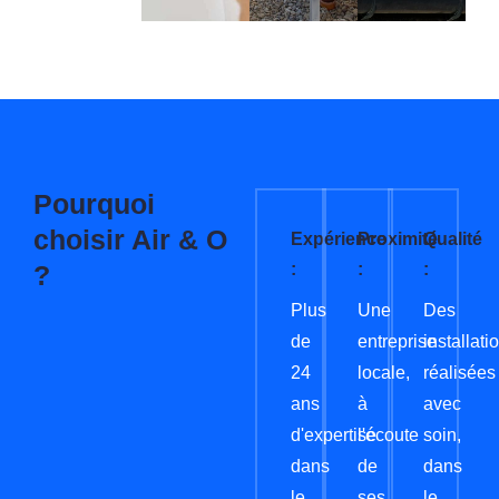
Pourquoi
choisir Air & O
Expérience
Proximité
Qualité
?
:
:
:
Plus
Une
Des
de
entreprise
installati
24
locale,
réalisées
ans
à
avec
d'expertise
l'écoute
soin,
dans
de
dans
le
ses
le