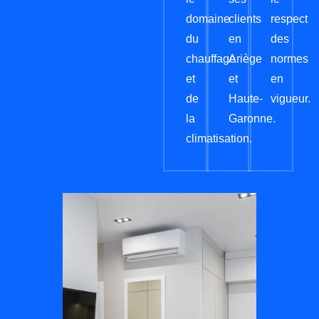
domaine
clients
respect
du
en
des
chauffage
Ariège
normes
et
et
en
de
Haute-
vigueur.
la
Garonne.
climatisation.