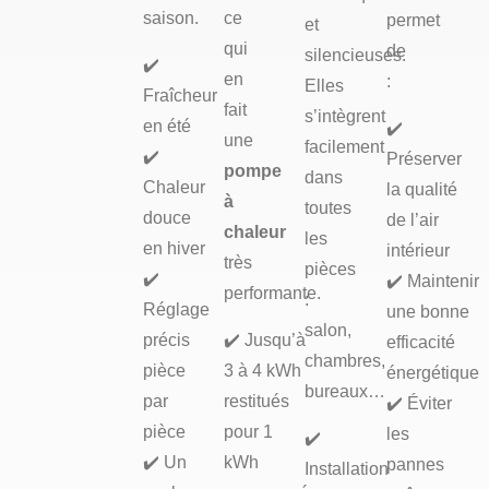
saison.
ce
permet
et
qui
de
silencieuses.
✔️
en
:
Elles
Fraîcheur
fait
s’intègrent
en été
✔️
une
facilement
✔️
Préserver
pompe
dans
Chaleur
la qualité
à
toutes
douce
de l’air
chaleur
les
en hiver
intérieur
très
pièces
✔️
✔️ Maintenir
performante.
:
Réglage
une bonne
salon,
précis
✔️ Jusqu’à
efficacité
chambres,
pièce
3 à 4 kWh
énergétique
bureaux…
par
restitués
✔️ Éviter
pièce
pour 1
les
✔️
✔️ Un
kWh
pannes
Installation