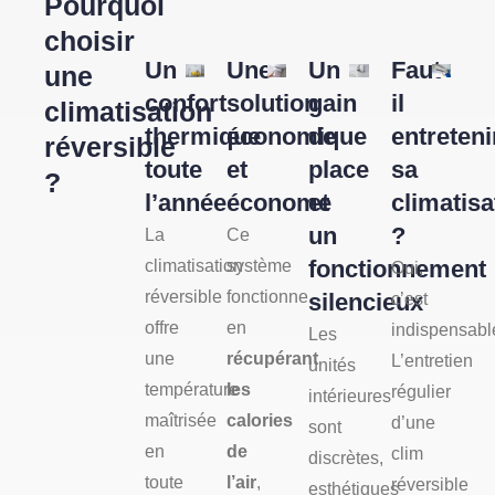
Pourquoi
choisir
Un
Une
Un
Faut-
une
confort
solution
gain
il
climatisation
thermique
économique
de
entreteni
réversible
toute
et
place
sa
?
l’année
économe
et
climatisa
un
?
La
Ce
fonctionnement
climatisation
système
Oui,
réversible
fonctionne
silencieux
c’est
offre
en
indispensabl
Les
une
récupérant
L’entretien
unités
température
les
régulier
intérieures
maîtrisée
calories
d’une
sont
en
de
clim
discrètes,
toute
l’air
,
réversible
esthétiques