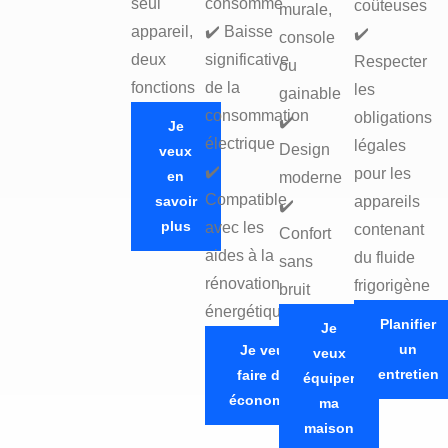
seul
consommé
coûteuses
murale,
appareil,
✔️ Baisse
✔️
console
deux
significative
Respecter
ou
fonctions
de la
les
gainable
consommation
obligations
✔️
Je
électrique
légales
Design
veux
✔️
pour les
en
moderne
Compatible
savoir
appareils
✔️
plus
avec les
contenant
Confort
aides à la
du fluide
sans
rénovation
frigorigène
bruit
énergétique
Planifier
Je
un
Je veux
veux
entretien
faire des
équiper
économies
ma
maison