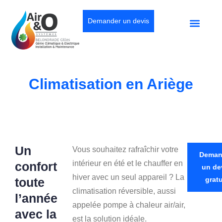
Demander un devis
Climatisation en Ariège
Un
Vous souhaitez rafraîchir votre
Deman
intérieur en été et le chauffer en
confort
un de
hiver avec un seul appareil ? La
toute
gratu
climatisation réversible, aussi
l’année
appelée pompe à chaleur air/air,
avec la
est la solution idéale.